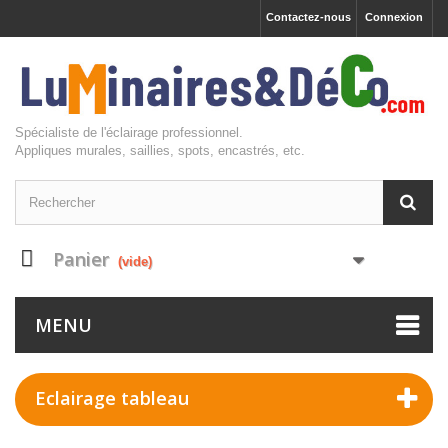
Contactez-nous
Connexion
Spécialiste de l'éclairage professionnel.
Appliques murales, saillies, spots, encastrés, etc.
Panier
(vide)
MENU
Eclairage tableau