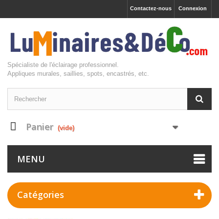
Contactez-nous
Connexion
Spécialiste de l'éclairage professionnel.
Appliques murales, saillies, spots, encastrés, etc.
Panier
(vide)
MENU
Catégories