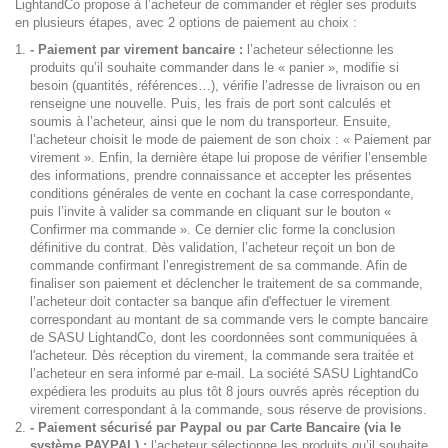
LightandCo propose à l’acheteur de commander et régler ses produits
en plusieurs étapes, avec 2 options de paiement au choix :
- Paiement par virement bancaire :
l’acheteur sélectionne les
produits qu’il souhaite commander dans le « panier », modifie si
besoin (quantités, références…), vérifie l’adresse de livraison ou en
renseigne une nouvelle. Puis, les frais de port sont calculés et
soumis à l’acheteur, ainsi que le nom du transporteur. Ensuite,
l’acheteur choisit le mode de paiement de son choix : « Paiement par
virement ». Enfin, la dernière étape lui propose de vérifier l’ensemble
des informations, prendre connaissance et accepter les présentes
conditions générales de vente en cochant la case correspondante,
puis l’invite à valider sa commande en cliquant sur le bouton «
Confirmer ma commande ». Ce dernier clic forme la conclusion
définitive du contrat. Dès validation, l’acheteur reçoit un bon de
commande confirmant l’enregistrement de sa commande. Afin de
finaliser son paiement et déclencher le traitement de sa commande,
l’acheteur doit contacter sa banque afin d'effectuer le virement
correspondant au montant de sa commande vers le compte bancaire
de SASU LightandCo, dont les coordonnées sont communiquées à
l'acheteur. Dès réception du virement, la commande sera traitée et
l’acheteur en sera informé par e-mail. La société SASU LightandCo
expédiera les produits au plus tôt 8 jours ouvrés après réception du
virement correspondant à la commande, sous réserve de provisions.
- Paiement sécurisé par Paypal ou par Carte Bancaire (via le
système PAYPAL) :
l’acheteur sélectionne les produits qu’il souhaite