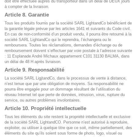
doit être effectuée auprès du transporteur dans un délai de DEUX jours
à compter de la livraison.
Article 8. Garantie
Tous les produits fournis par la société SARL LightandCo bénéficient de
la garantie légale prévue par les articles 1641 et suivants du Code civil.
En cas de non-conformité d’un produit vendu, il pourra être retourné à la
société SARL LightandCo qui le reprendra, l’échangera ou le
remboursera. Toutes les réclamations, demandes d’échange ou de
remboursement doivent s’effectuer par voie postale à l’adresse suivante
: 11 Esplanade André Michaux appartement C101 31130 BALMA, dans
un délai de 48 H après livraison.
Article 9. Responsabilité
La société SARL LigjtandCo, dans le processus de vente à distance,
n’est tenue que par une obligation de moyens. Sa responsabilité ne
pourra être engagée pour un dommage résultant de l’utilisation du
réseau Internet tel que perte de données, intrusion, virus, rupture du
service, ou autres problèmes involontaires.
Article 10. Propriété intellectuelle
Tous les éléments du site restent la propriété intellectuelle et exclusive
de la société SARL LightandCO. Personne n’est autorisé à reproduire,
exploiter, ou utiliser à quelque titre que ce soit, même partiellement, des
éléments du site qu’ils soient sous forme de photo, logo, visuel ou