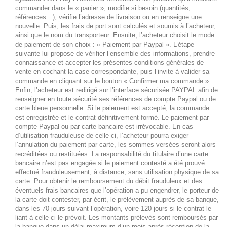
commander dans le « panier », modifie si besoin (quantités,
références…), vérifie l’adresse de livraison ou en renseigne une
nouvelle. Puis, les frais de port sont calculés et soumis à l’acheteur,
ainsi que le nom du transporteur. Ensuite, l’acheteur choisit le mode
de paiement de son choix : « Paiement par Paypal ». L’étape
suivante lui propose de vérifier l’ensemble des informations, prendre
connaissance et accepter les présentes conditions générales de
vente en cochant la case correspondante, puis l’invite à valider sa
commande en cliquant sur le bouton « Confirmer ma commande ».
Enfin, l’acheteur est redirigé sur l’interface sécurisée PAYPAL afin de
renseigner en toute sécurité ses références de compte Paypal ou de
carte bleue personnelle. Si le paiement est accepté, la commande
est enregistrée et le contrat définitivement formé. Le paiement par
compte Paypal ou par carte bancaire est irrévocable. En cas
d’utilisation frauduleuse de celle-ci, l’acheteur pourra exiger
l’annulation du paiement par carte, les sommes versées seront alors
recréditées ou restituées. La responsabilité du titulaire d’une carte
bancaire n’est pas engagée si le paiement contesté a été prouvé
effectué frauduleusement, à distance, sans utilisation physique de sa
carte. Pour obtenir le remboursement du débit frauduleux et des
éventuels frais bancaires que l’opération a pu engendrer, le porteur de
la carte doit contester, par écrit, le prélèvement auprès de sa banque,
dans les 70 jours suivant l’opération, voire 120 jours si le contrat le
liant à celle-ci le prévoit. Les montants prélevés sont remboursés par
la banque dans un délai maximum d’un mois après réception de la