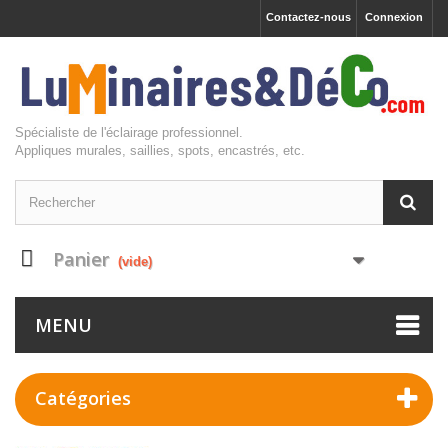
Contactez-nous
Connexion
Spécialiste de l'éclairage professionnel.
Appliques murales, saillies, spots, encastrés, etc.
Panier
(vide)
MENU
Catégories