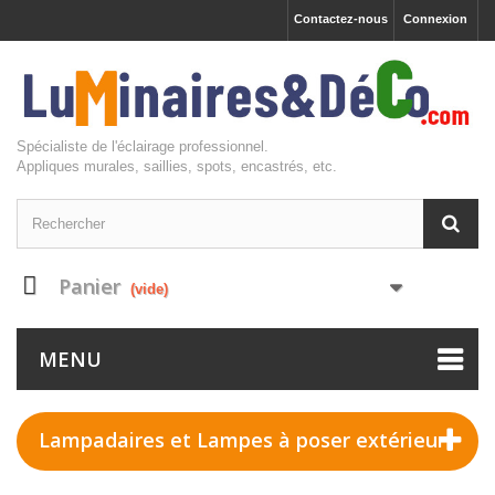
Contactez-nous
Connexion
Spécialiste de l'éclairage professionnel.
Appliques murales, saillies, spots, encastrés, etc.
Panier
(vide)
MENU
Lampadaires et Lampes à poser extérieur