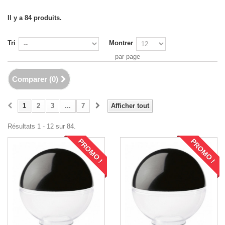
Lampadaires et Lampes à poser extérieur
Il y a 84 produits.
Tri
Montrer
par page
Comparer (
0
)
1
2
3
...
7
Afficher tout
Résultats 1 - 12 sur 84.
PROMO !
PROMO !