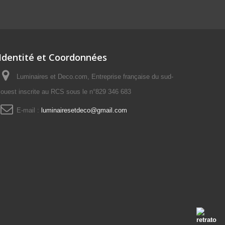
Identité et Coordonnées
Luminaires et Deco.com, Entreprise française du sud-
ouest inscrite au RCS sous le n°829 346 683
E-mail :
luminairesetdeco@gmail.com