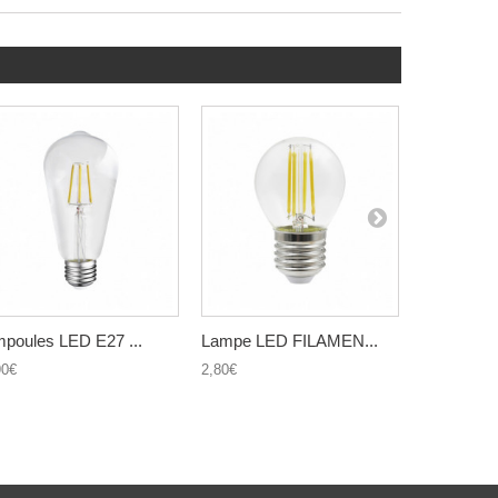
poules LED E27 ...
Lampe LED FILAMEN...
Lampe LE
90€
2,80€
1,40€