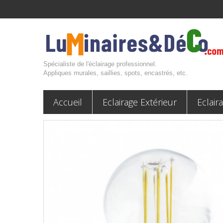
Spécialiste de l'éclairage professionnel.
Appliques murales, saillies, spots, encastrés, etc.
Accueil
Eclairage Extérieur
Eclair