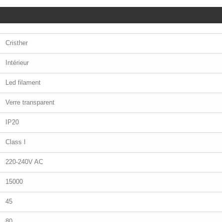
Cristher
Intérieur
Led filament
Verre transparent
IP20
Class I
220-240V AC
15000
45
80