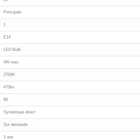
Principale
1
E14
LED Bulb
4W max.
2700K
470lm
80
Symétrique direct
Sur demande
3 ans