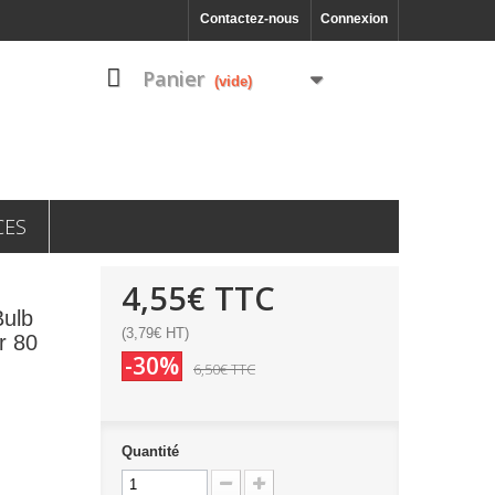
Contactez-nous
Connexion
Panier
(vide)
CES
4,55€
TTC
ulb
(3,79€ HT)
r 80
-30%
6,50€
TTC
Quantité