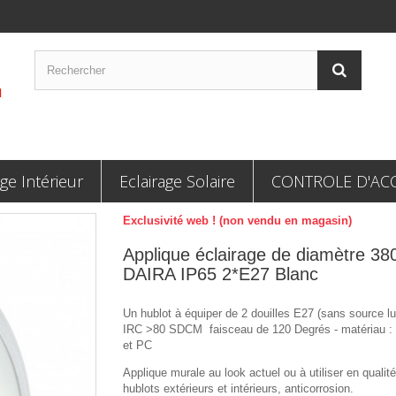
age Intérieur
Eclairage Solaire
CONTROLE D'AC
Exclusivité web ! (non vendu en magasin)
Applique éclairage de diamètre 3
DAIRA IP65 2*E27 Blanc
Un hublot à équiper de 2 douilles E27 (sans source l
IRC >80 SDCM faisceau de 120 Degrés - matériau :
et PC
Applique murale au look actuel ou à utiliser en qualit
hublots extérieurs et intérieurs, anticorrosion.