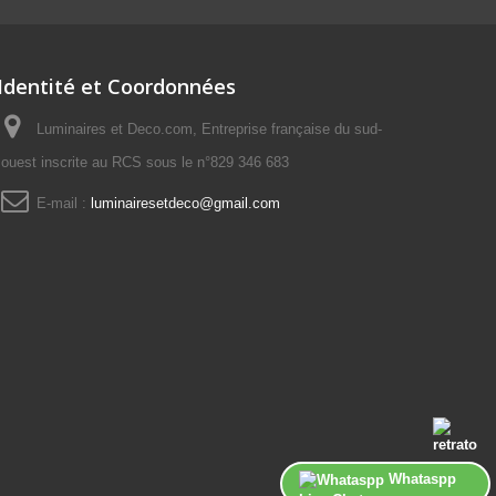
Identité et Coordonnées
Luminaires et Deco.com, Entreprise française du sud-
ouest inscrite au RCS sous le n°829 346 683
E-mail :
luminairesetdeco@gmail.com
Whataspp