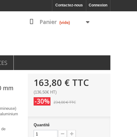
Contactez-nous
Connexion
Panier
(vide)
CES
163,80 €
TTC
80 mm
(136,50€ HT)
-30%
234,00 €
TTC
umineuse)
 aluminium
Quantité
é de