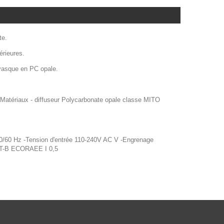
te.
érieures.
vasque en PC opale.
m Matériaux - diffuseur Polycarbonate opale classe MITO
 50/60 Hz -Tension d'entrée 110-240V AC V -Engrenage
CAT-B ECORAEE I 0,5