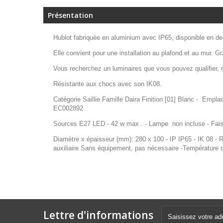
Présentation
Hublot fabriquée en aluminium avec IP65, disponible en deu
Elle convient pour une installation au plafond et au mur. Gr
Vous recherchez un luminaires que vous pouvez qualifier, d'h
Résistante aux chocs avec son IK08.
Catégorie Saillie Famille Daira Finition [01] Blanc - Empl
EC002892
Sources E27 LED - 42 w max . - Lampe non incluse - Fais
Diamètre x épaisseur (mm): 280 x 100 - IP IP65 - IK 08 - 
auxiliaire Sans équipement, pas nécessaire -Température
Lettre d'informations