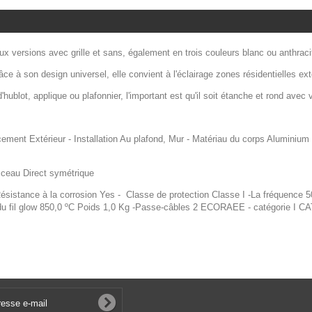
x versions avec grille et sans, également en trois couleurs blanc ou anthraci
âce à son design universel, elle convient à l'éclairage zones résidentielles ext
ublot, applique ou plafonnier, l'important est qu'il soit
étanche et rond avec 
acement Extérieur - Installation Au plafond, Mur - Matériau du corps Aluminiu
ceau Direct symétrique
Résistance à la corrosion Yes - Classe de protection Classe I -La fréquence
 du fil glow 850,0 ºC Poids 1,0 Kg -Passe-câbles 2 ECORAEE - catégorie I 