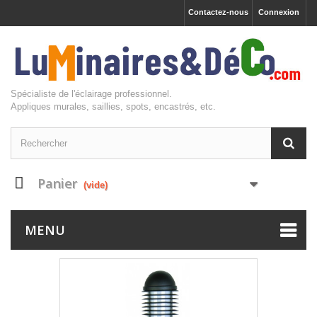
Contactez-nous
Connexion
Spécialiste de l'éclairage professionnel.
Appliques murales, saillies, spots, encastrés, etc.
Panier
(vide)
MENU