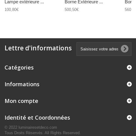
Lampe extérieure ...
Borne Extérieure ...
Borne
100,80€
500,50€
560,7
Lettre d'informations
Catégories
Informations
Mon compte
Identité et Coordonnées
© 2022 luminairesetdeco.com
Tous Droits Réservés. All Rights Reserved.