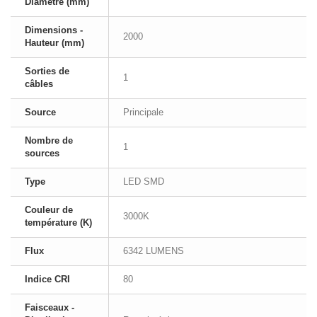
Diamètre (mm)
Dimensions -
2000
Hauteur (mm)
Sorties de
1
câbles
Source
Principale
Nombre de
1
sources
Type
LED SMD
Couleur de
3000K
température (K)
Flux
6342 LUMENS
Indice CRI
80
Faisceaux -