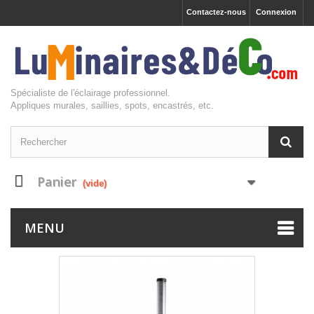
Contactez-nous
Connexion
Spécialiste de l'éclairage professionnel.
Appliques murales, saillies, spots, encastrés, etc.
Panier
(vide)
MENU