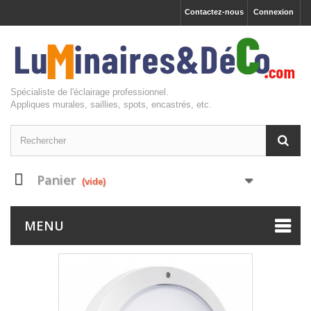
Contactez-nous
Connexion
Spécialiste de l'éclairage professionnel.
Appliques murales, saillies, spots, encastrés, etc.
Panier
(vide)
MENU