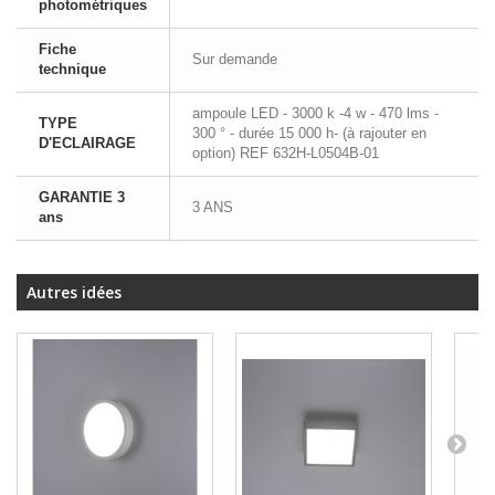
photométriques
Fiche
Sur demande
technique
ampoule LED - 3000 k -4 w - 470 lms -
TYPE
300 ° - durée 15 000 h- (à rajouter en
D'ECLAIRAGE
option) REF 632H-L0504B-01
GARANTIE 3
3 ANS
ans
Autres idées