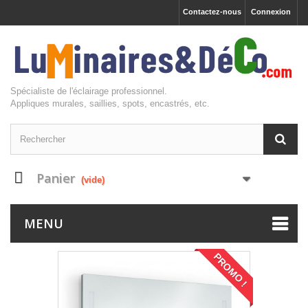
Contactez-nous
Connexion
Spécialiste de l'éclairage professionnel.
Appliques murales, saillies, spots, encastrés, etc.
Panier
(vide)
MENU
PROMO !