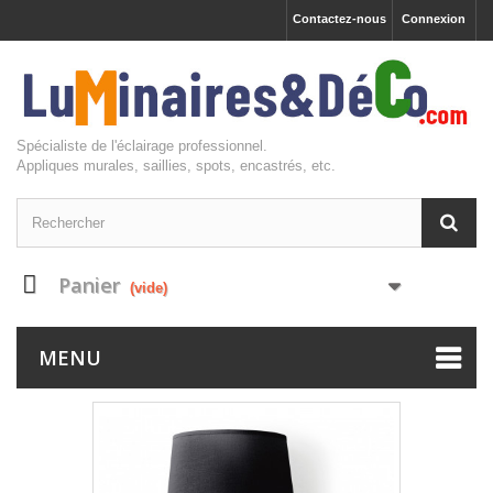
Contactez-nous
Connexion
Spécialiste de l'éclairage professionnel.
Appliques murales, saillies, spots, encastrés, etc.
Panier
(vide)
MENU