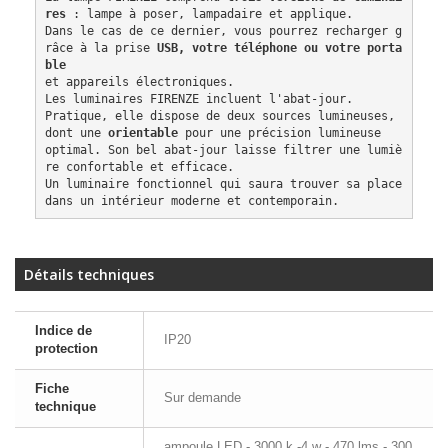
res
 : lampe à poser, lampadaire et applique. 
Dans le cas de ce dernier, vous pourrez recharger g
râce à la prise 
USB, votre téléphone ou votre porta
ble
et appareils électroniques. 
Les luminaires FIRENZE incluent l'abat-jour.
Pratique, elle dispose de deux sources lumineuses, 
dont une 
orientable
 pour une précision lumineuse 
optimal. Son bel abat-jour laisse filtrer une lumiè
re confortable et efficace. 
Un luminaire fonctionnel qui saura trouver sa place 
dans un intérieur moderne et contemporain.
Détails techniques
Indice de
IP20
protection
Fiche
Sur demande
technique
ampoule LED - 3000 k -4 w - 470 lms - 300