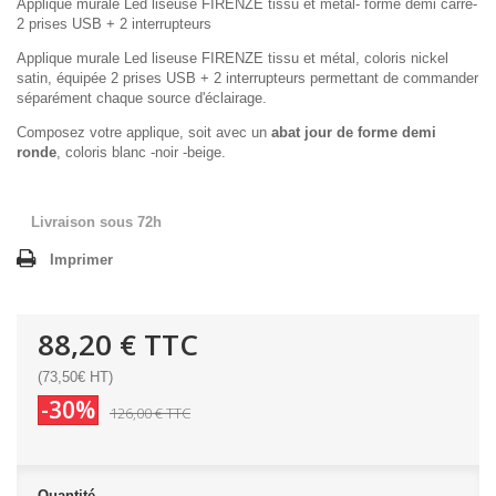
Applique murale Led liseuse FIRENZE tissu et métal- forme demi carré-
2 prises USB + 2 interrupteurs
Applique murale Led liseuse FIRENZE tissu et métal, coloris nickel
satin, équipée 2 prises USB + 2 interrupteurs permettant de commander
séparément chaque source d'éclairage.
Composez votre applique, soit avec un
abat jour de forme demi
ronde
, coloris blanc -noir -beige.
Livraison sous 72h
Imprimer
88,20 €
TTC
(73,50€ HT)
-30%
126,00 €
TTC
Quantité