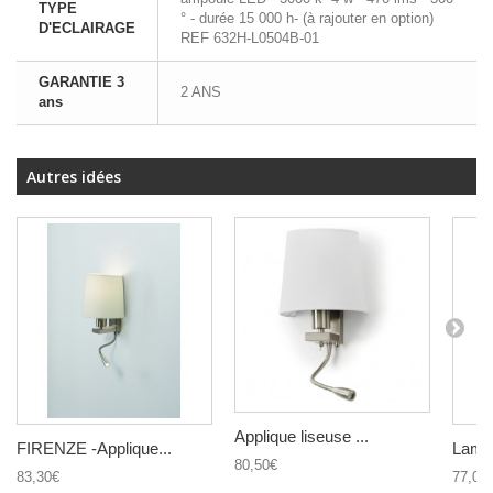
TYPE
° - durée 15 000 h- (à rajouter en option)
D'ECLAIRAGE
REF 632H-L0504B-01
GARANTIE 3
2 ANS
ans
Autres idées
Applique liseuse ...
FIRENZE -Applique...
Lampe
80,50€
83,30€
77,00