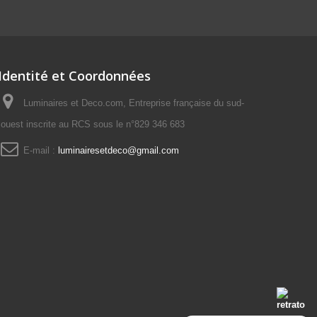
Identité et Coordonnées
Luminaires et Deco.com, Entreprise française du sud-
ouest inscrite au RCS sous le n°829 346 683
E-mail :
luminairesetdeco@gmail.com