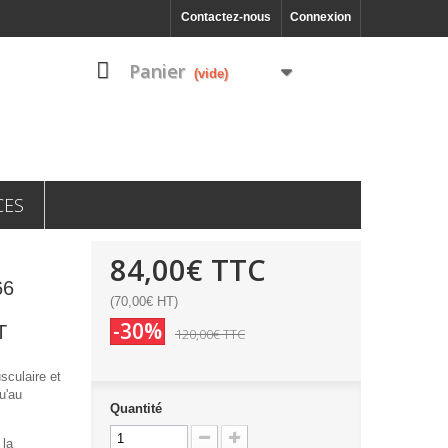
Contactez-nous
Connexion
Panier
(vide)
CES
84,00€
TTC
66
(70,00€ HT)
-30%
T
120,00€
TTC
sculaire et
u'au
Quantité
 la