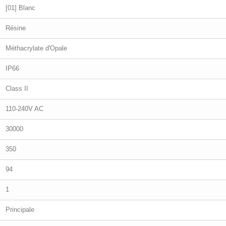
[01] Blanc
Résine
Méthacrylate d'Opale
IP66
Class II
110-240V AC
30000
350
94
1
Principale