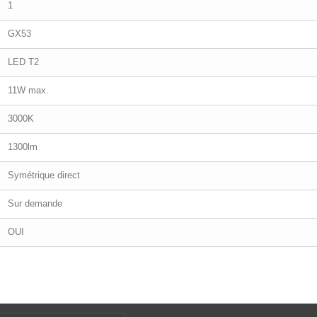
1
GX53
LED T2
11W max.
3000K
1300lm
Symétrique direct
Sur demande
OUI