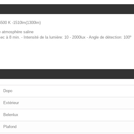
6500 K -1510lm(1300lm)
e atmosphère saline
c à 8 min. - Intensité de la lumière: 10 - 2000lux - Angle de détection: 100º
Dopo
Extérieur
Belenlux
Plafond