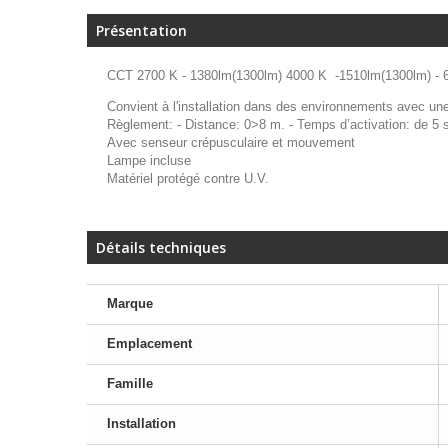
Présentation
CCT 2700 K - 1380lm(1300lm) 4000 K -1510lm(1300lm) - 
Convient à l'installation dans des environnements avec un
Règlement: - Distance: 0>8 m. - Temps d’activation: de 5 se
Avec senseur crépusculaire et mouvement
Lampe incluse
Matériel protégé contre U.V.
Détails techniques
Marque
Emplacement
Famille
Installation