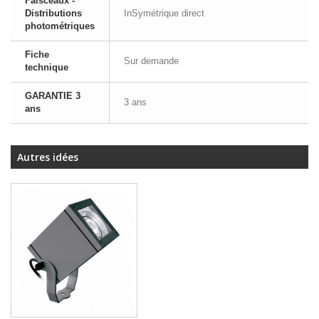
Faisceaux -
Distributions
InSymétrique direct
photométriques
Fiche
Sur demande
technique
GARANTIE 3
3 ans
ans
Autres idées