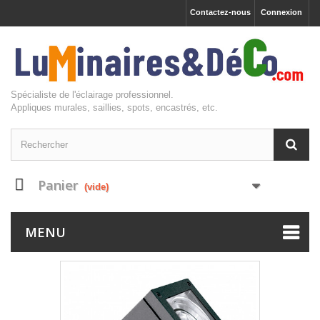
Contactez-nous
Connexion
Spécialiste de l'éclairage professionnel.
Appliques murales, saillies, spots, encastrés, etc.
Panier
(vide)
MENU