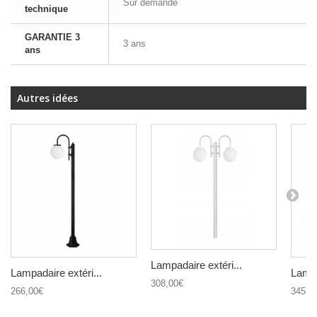
Sur demande
technique
GARANTIE 3
3 ans
ans
Autres idées
Lampadaire extéri...
Lampadaire extéri...
Lampa
308,00€
266,00€
345,8