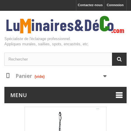
Contactez-nous
Connexion
Spécialiste de l'éclairage professionnel.
Appliques murales, saillies, spots, encastrés, etc.
Panier
(vide)
MENU